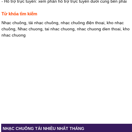
- Hỗ trợ trực tuyến: xem phần hỗ trợ trực tuyến dưới cùng bên phải
Từ khóa tìm kiếm
Nhạc chuông, tải nhạc chuông, nhạc chuông điện thoại, kho nhạc
chuông, Nhac chuong, tai nhac chuong, nhac chuong dien thoai, kho
nhac chuong
NHẠC CHUÔNG TẢI NHIỀU NHẤT THÁNG