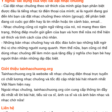
Ý nghĩa- tác dụng của việc cài đặt nhạc chuông
- Cài đặt nhạc chuông theo sở thích của mình giúp bạn phân biệt
được đâu là tiếng nhạc từ điện thoại của mình; ai là người đang gọi
đến khi bạn cài đặt nhạc chuông theo nhóm (group); để phân biệt
đang có cuộc gọi đến hay là tin nhắn hoặc tin cảnh báo, email...
- Nhạc chuông cũng có ngôn ngữ riêng của nó, nó mang theo tâm
trạng, thông điệp muốn gửi gắm của bạn và hơn thế nữa nó thể hiện
sở thích và tính cách của chủ nhân.
- Những bản nhạc chuông hay và độc đáo luôn tạo những bất ngờ
thú vị cho những người xung quanh. Hơn thế nữa, bạn cũng có thể
dùng nhạc chuông để làm món quà tặng đầy ý nghĩa cho bạn bè hay
người thân nhân những dịp đặc biệt.
Giới thiệu tainhacchuong.org
Tainhacchuong.org là website về nhạc chuông điện thoại trực tuyến
có chất lượng nhạc chuông và tốc độ cập nhật bài hát nhanh nhất
Việt Nam hiện nay.
Ngoài nhạc chuông, tainhacchuong.org còn cung cấp thông tin đầy
đủ nhất về lời bài hát, tiểu sử ca sĩ, ảnh ca sĩ và cả ảnh bản nhạc và
nhạc chờ nữa!
Liên hệ