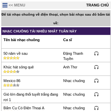
<< MENU
TRANG CHỦ
Để tải nhạc chuông về điện thoại, chọn bài nhạc sau đó bấm tải
về:
NHẠC CHUÔNG TẢI NHIỀU NHẤT TUẦN NÀY
Tên bài nhạc chuông
Ca sĩ
50 năm về sau
Đặng Thanh
Tuyền
Khúc hát sông quê
Anh Thơ
Mexico 86
Nhạc chuông
Gió lớn đang thổi tuyết trắng đang
Nhạc chuông
rơi 1
Bẩm Cụ Có Điện Thoại Ạ
Nhạc chuông