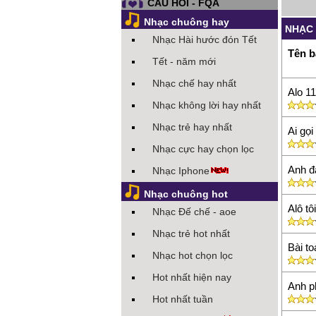
CÂU HỎI - FQA
Nhạc chuông hay
NHẠC
Nhạc Hài hước đón Tết
Tên b
Tết - năm mới
Nhạc chế hay nhất
Alo 11
Nhạc không lời hay nhất
Nhạc trẻ hay nhất
Ai gọi
Nhạc cực hay chọn lọc
Anh đ
Nhạc Iphone
Nhạc chuông hot
Alô tô
Nhạc Đế chế - aoe
Nhạc trẻ hot nhất
Bài to
Nhạc hot chọn lọc
Hot nhất hiện nay
Anh ph
Hot nhất tuần