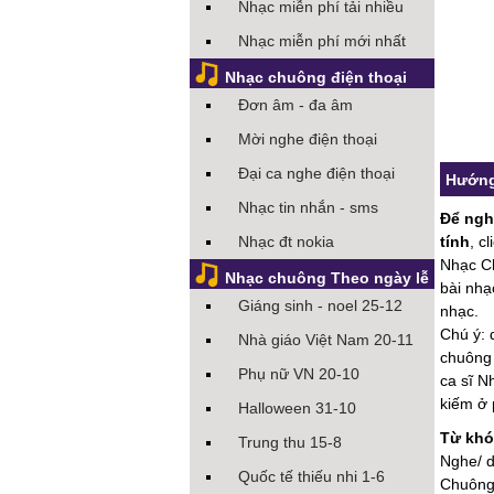
Nhạc miễn phí tải nhiều
Nhạc miễn phí mới nhất
Nhạc chuông điện thoại
Đơn âm - đa âm
Mời nghe điện thoại
Đại ca nghe điện thoại
Hướng
Nhạc tin nhắn - sms
Để ngh
Nhạc đt nokia
tính
, c
Nhạc 
Nhạc chuông Theo ngày lễ
bài nhạ
Giáng sinh - noel 25-12
nhạc.
Chú ý: 
Nhà giáo Việt Nam 20-11
chuông 
Phụ nữ VN 20-10
ca sĩ N
kiếm ở 
Halloween 31-10
Từ khó
Trung thu 15-8
Nghe/ 
Quốc tế thiếu nhi 1-6
Chuông 