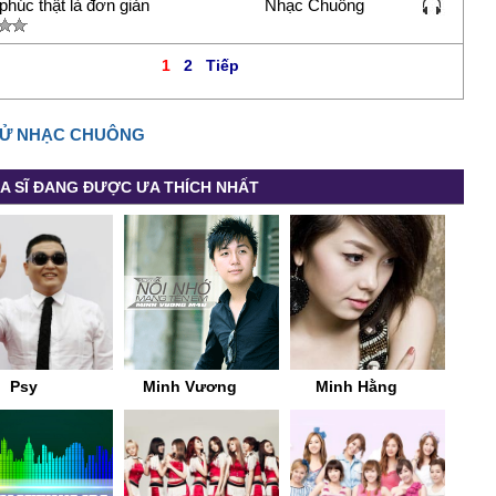
húc thật là đơn giản
Nhạc Chuông
1
2
Tiếp
SỬ NHẠC CHUÔNG
A SĨ ĐANG ĐƯỢC ƯA THÍCH NHẤT
Psy
Minh Vương
Minh Hằng