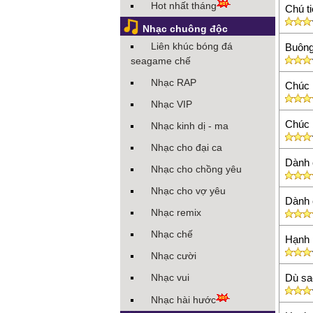
Hot nhất tháng
Chú t
Nhạc chuông độc
Liên khúc bóng đá
Buông
seagame chế
Nhạc RAP
Chúc 
Nhạc VIP
Chúc 
Nhạc kinh dị - ma
Nhạc cho đại ca
Dành 
Nhạc cho chồng yêu
Nhạc cho vợ yêu
Dành 
Nhạc remix
Nhạc chế
Hạnh 
Nhạc cười
Nhạc vui
Dù sa
Nhạc hài hước