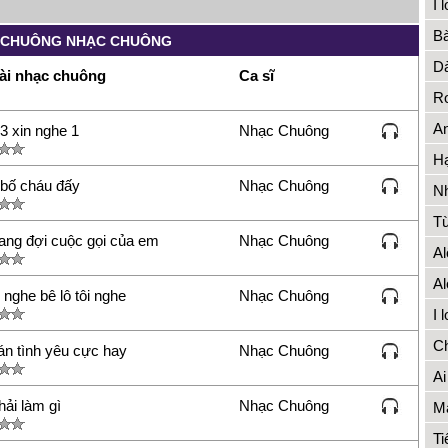
I 
Bà
 CHUÔNG NHẠC CHUÔNG
Dà
ài nhạc chuông
Ca sĩ
Ro
An
3 xin nghe 1
Nhạc Chuông
Hạ
 bố cháu đấy
Nhạc Chuông
Nh
Từ
ang đợi cuộc gọi của em
Nhạc Chuông
Al
Al
i nghe bê lô tôi nghe
Nhạc Chuông
I 
Ch
án tình yêu cực hay
Nhạc Chuông
Ai
ải làm gì
Nhạc Chuông
Má
T