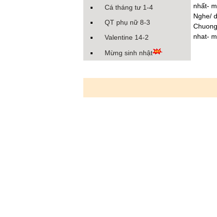
nhất- m
Cá tháng tư 1-4
Nghe/ 
QT phụ nữ 8-3
Chuong 
nhat- m
Valentine 14-2
Mừng sinh nhật