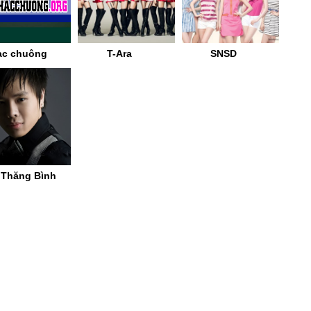
ạc chuông
T-Ara
SNSD
 Thăng Bình