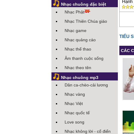
Hạnh p
Nhạc chuông đặc biệt
Nhạc Phật
Nhạc Thiên Chúa giáo
Nhạc game
TIỂU 
Nhạc quảng cáo
Nhạc thể thao
CÁC C
Âm thanh cuộc sống
Nhạc theo tên
Nhạc chuông mp3
Dân ca-chèo-cải lương
Nhạc vàng
Nhạc Việt
Nhạc quốc tế
Love song
Nhạc không lời - cổ điển