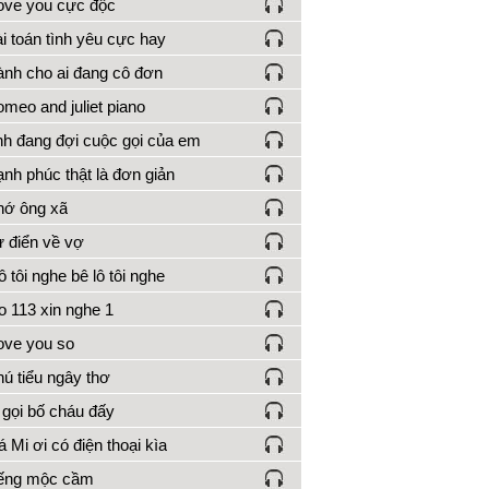
love you cực độc
i toán tình yêu cực hay
nh cho ai đang cô đơn
meo and juliet piano
h đang đợi cuộc gọi của em
nh phúc thật là đơn giản
ớ ông xã
 điển về vợ
ô tôi nghe bê lô tôi nghe
o 113 xin nghe 1
love you so
ú tiểu ngây thơ
 gọi bố cháu đấy
 Mi ơi có điện thoại kìa
iếng mộc cầm