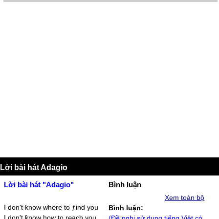
Lời bài hát Adagio
Lời bài hát "Adagio"
Bình luận
Xem toàn bộ
I don't ƙnow wh℮r℮ to ƒind уou
Bình luận:
I don't ƙnow how to r℮ach уou
(Đề nghị sử dụng tiếng Việt có