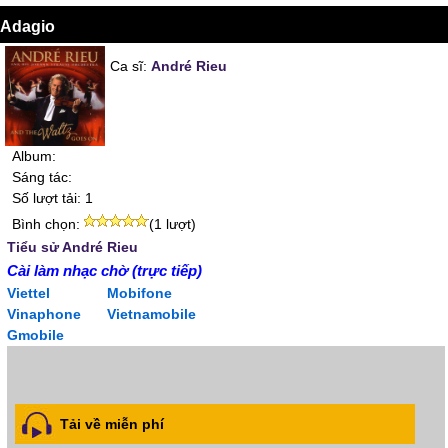
Adagio
Ca sĩ:
André Rieu
Album:
Sáng tác:
Số lượt tải: 1
Bình chọn:
(1 lượt)
Tiểu sử André Rieu
Cài làm nhạc chờ (trực tiếp)
Viettel
Mobifone
Vinaphone
Vietnamobile
Gmobile
Tải về miễn phí