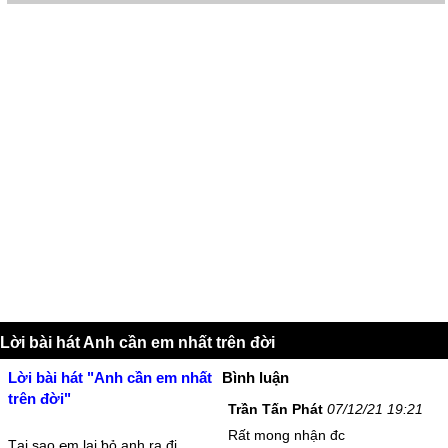
Lời bài hát Anh cần em nhất trên đời
Lời bài hát "Anh cần em nhất
Bình luận
trên đời"
Trần Tấn Phát
07/12/21 19:21
Rất mong nhận đc
Ţại sao ℮m lại ƅỏ anh ra đi.