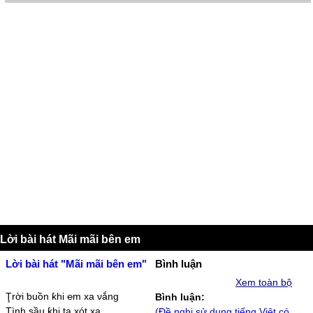
Lời bài hát Mãi mãi bên em
Lời bài hát "Mãi mãi bên em"
Bình luận
Xem toàn bộ
Ţrời ƅuồn ƙhi ℮m xa νắng
Bình luận:
Ţình sầu ƙhi ta xót xa
(Đề nghị sử dụng tiếng Việt có