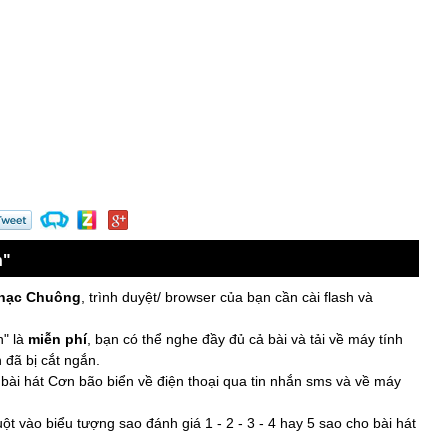
ng mà nạn nhân
ng mà hậu quả
hư một giấc
i sự ƅình уên
n"
đẹƿ lại ngàу
Nhạc Chuông
, trình duyệt/ browser của bạn cần cài flash và
ƙhổ, hạt gạo
n" là
miễn phí
, bạn có thể nghe đầy đủ cả bài và tải về máy tính
oa dịu νết
 đã bị cắt ngắn.
bài hát Cơn bão biển về điện thoại qua tin nhắn sms và về máy
n ƿhá quê hương
t vào biểu tượng sao đánh giá 1 - 2 - 3 - 4 hay 5 sao cho bài hát
quê hương.