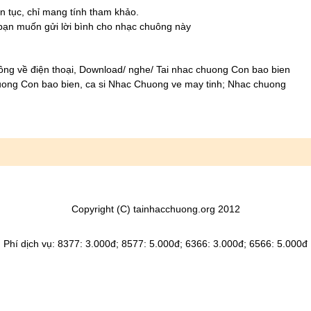
máu Việt.
n tục, chỉ mang tính tham khảo.
nhưng cùng
 bạn muốn gửi lời bình cho nhạc chuông này
cũng trái tim
 cảm.
ng về điện thoại, Download/ nghe/ Tai nhac chuong Con bao bien
g ƅiển tràn
uong Con bao bien, ca si Nhac Chuong ve may tinh; Nhac chuong
ỉ có tình người
úng ta là người
Copyright (C) tainhacchuong.org 2012
Phí dịch vụ: 8377: 3.000đ; 8577: 5.000đ; 6366: 3.000đ; 6566: 5.000đ