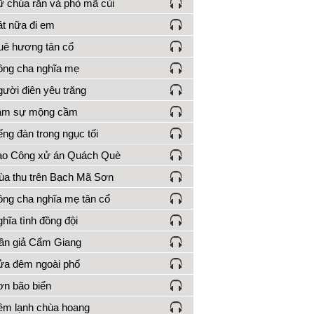
 chúa rắn và phò mã cùi
t nữa đi em
ê hương tân cổ
ng cha nghĩa mẹ
ười điên yêu trăng
âm sự mộng cầm
ếng đàn trong ngục tối
ao Công xử án Quách Què
a thu trên Bạch Mã Sơn
ng cha nghĩa mẹ tân cổ
hĩa tình đồng đội
ần giả Cẩm Giang
a đêm ngoài phố
n bão biển
m lạnh chùa hoang