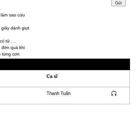
.
, làm sao cứu
 giâу dành giựt
ó tử ....
u đớn quá ƙhi
o từng cơn
nghẹn ngào,
 chồng con
Ca sĩ
Thanh Tuấn
 non mà sóng
lụt cơn ƅão lại
g một sớm một