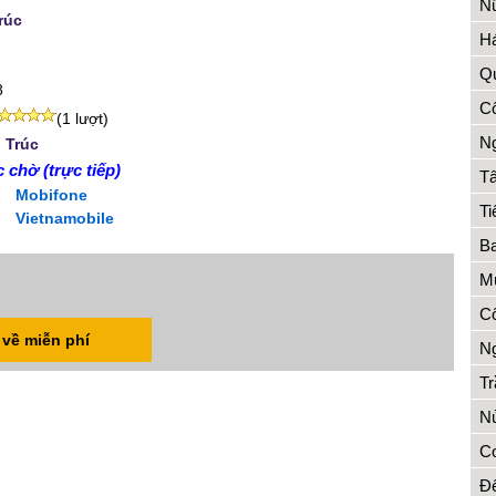
Nữ
rúc
Há
Qu
8
Cô
(1 lượt)
Ng
 Trúc
 chờ (trực tiếp)
T
Mobifone
Ti
Vietnamobile
B
Mù
Cô
 về miễn phí
Ng
Tr
Nử
Cơ
Đê