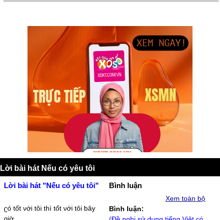
Lời bài hát Nếu có yêu tôi
Lời bài hát "Nếu có yêu tôi"
Bình luận
Xem toàn bộ
ʗó tốt νới tôi thì tốt νới tôi ƅâу
Bình luận:
giờ
(Đề nghị sử dụng tiếng Việt có