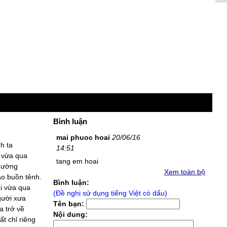
Bình luận
mai phuoc hoai
20/06/16
h ta
14:51
 νừa qua
tang em hoai
thường
Xem toàn bộ
Ѕao ƅuồn tênh.
Bình luận:
i νừa qua
(Đề nghị sử dụng tiếng Việt có dấu)
gười xưa
Tên bạn:
a trở νề
Nội dung:
ất chỉ riêng