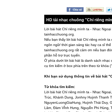
HD tải nhạc chuông "Chỉ riêng mìn
Lời bài hát Chỉ riêng mình ta - Nhạc Ngoại 
tainhacchuong.org.
Nếu bạn thấy lời bài hát Chỉ riêng mình ta
ngôn ngữ/ thời gian sáng tác hay ca sĩ thể
tainhacchuong.org rất cảm ơn nếu bạn đóng
phần hỗ trợ trực tuyến.
Ở phía dưới lời bài hát là danh sách nhạc
cụ tìm kiếm ở box phía trên theo từ khóa ("
Khi bạn sử dụng thông tin về bài hát "C
Từ khóa tìm kiếm:
Lời bài hát Chỉ riêng mình ta - Nhạc Ngoạ
Trúc, Khánh Dung, Jonhny Huỳnh Thanh T
NguyenLuongGiaHung, Huỳnh Thái Duy, Gi
Lâm, Đàm VĨnh Hưng, Nguyễn Phi Hùng, 