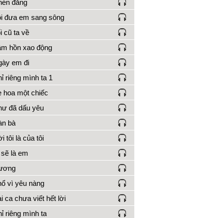
hén đắng
i đưa em sang sông
i cũ ta về
m hồn xao động
ày em đi
ỉ riêng mình ta 1
 hoa một chiếc
ư đã dấu yêu
àn bà
i tôi là của tôi
 sẽ là em
ương
ổ vì yêu nàng
i ca chưa viết hết lời
ỉ riêng mình ta