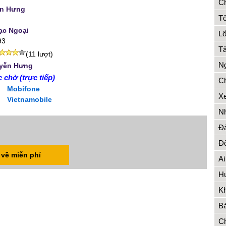
C
n Hưng
Tô
ạc Ngoại
Lố
93
Tâ
(11 lượt)
Ng
uyễn Hưng
 chờ (trực tiếp)
Ch
Mobifone
Xe
Vietnamobile
Nh
Đ
Đờ
 về miễn phí
Ai
H
Kh
Bà
Ch