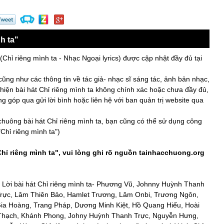
h ta"
(Chỉ riêng mình ta - Nhạc Ngoại lyrics) được cập nhật đầy đủ tại
 cũng như các thông tin về tác giả- nhạc sĩ sáng tác, ảnh bản nhạc,
 hiện bài hát Chỉ riêng mình ta không chính xác hoặc chưa đầy đủ,
 góp qua gửi lời bình hoặc liên hệ với ban quản trị website qua
 chuông bài hát Chỉ riêng mình ta, bạn cũng có thể sử dụng công
Chỉ riêng mình ta")
hỉ riêng mình ta", vui lòng ghi rõ nguồn
tainhacchuong.org
i, Lời bài hát Chỉ riêng mình ta- Phương Vũ, Johnny Huỳnh Thanh
rực, Lâm Thiên Bảo, Hamlet Trương, Lâm Onbi, Trương Ngôn,
a Hoàng, Trang Pháp, Dương Minh Kiệt, Hồ Quang Hiếu, Hoài
Thạch, Khánh Phong, Johny Huỳnh Thanh Trực, Nguyễn Hưng,