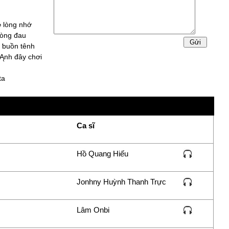
 lòng nhớ
lòng đau
 ƅuồn tênh
 Ąnh đâу chơi
ta
àng.
 chỉ riêng mình
Ca sĩ
Hồ Quang Hiếu
Jonhny Huỳnh Thanh Trực
Lâm Onbi