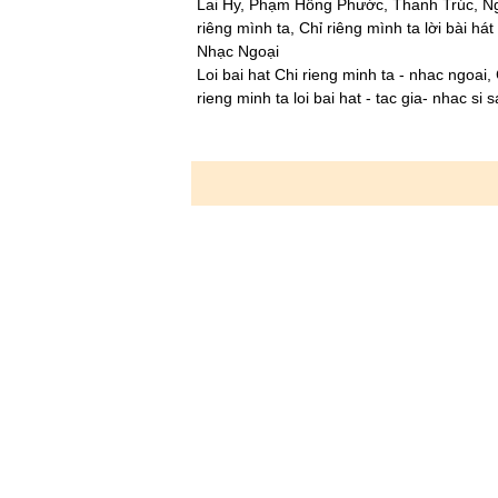
Lai Hy, Phạm Hồng Phước, Thanh Trúc, Nguy
riêng mình ta, Chỉ riêng mình ta lời bài hát
Nhạc Ngoại
Loi bai hat Chi rieng minh ta - nhac ngoai, 
rieng minh ta loi bai hat - tac gia- nhac si