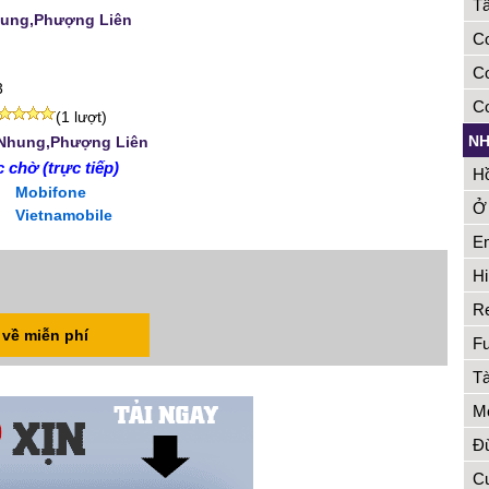
Tâ
hung,Phượng Liên
Co
Co
3
Co
(1 lượt)
NH
 Nhung,Phượng Liên
 chờ (trực tiếp)
Hồ
Mobifone
Ở 
Vietnamobile
Em
Hi
Re
 về miễn phí
Fu
Tà
Mo
Đừ
Cu