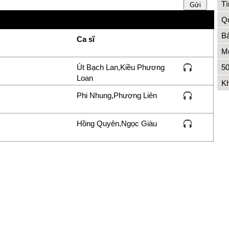
Tì
Qu
Bẩ
Ca sĩ
Me
Út Bạch Lan,Kiều Phương
50
Loan
Kh
Phi Nhung,Phượng Liên
Hồng Quyên,Ngọc Giàu