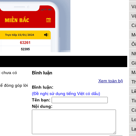
Vá
Vệ
Cò
Mộ
Ôi
Nh
Gi
Má
i chưa có
Bình luận
Xem toàn bộ
Th
để đóng góp lời
Bình luận:
Li
(Đề nghị sử dụng tiếng Việt có dấu)
Tên bạn:
Tì
Nội dung:
Cỏ
Lo
L