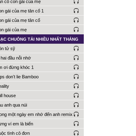
n cổ con gái của mẹ
n gái của mẹ tân cổ 1
n gái của mẹ tân cổ
n gái của mẹ
ẠC CHUÔNG TẢI NHIỀU NHẤT THÁNG
n tử sỹ
hai đầu nỗi nhớ
 ơi đừng khóc 1
ps don't lie Bamboo
ality
ll house
u anh qua núi
ng một ngày em nhớ đến anh remix
ng ví em là biển
ộc tình cô đơn