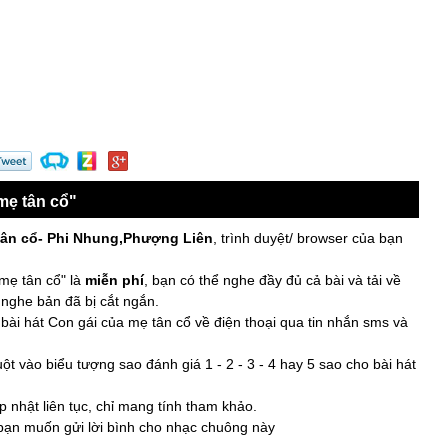
mẹ tân cổ"
tân cổ- Phi Nhung,Phượng Liên
, trình duyệt/ browser của bạn
mẹ tân cổ" là
miễn phí
, bạn có thể nghe đầy đủ cả bài và tải về
 nghe bản đã bị cắt ngắn.
bài hát Con gái của mẹ tân cổ về điện thoại qua tin nhắn sms và
t vào biểu tượng sao đánh giá 1 - 2 - 3 - 4 hay 5 sao cho bài hát
 nhật liên tục, chỉ mang tính tham khảo.
 bạn muốn gửi lời bình cho nhạc chuông này