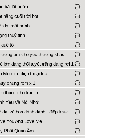
n bài lật ngửa
t nắng cuối trời hot
n lại một mình
ng thuỷ tinh
 quê tôi
ường em cho yêu thương khác
ó lớn đang thổi tuyết trắng đang rơi 1
 Mi ơi có điện thoại kìa
ủy chung remix 1
ều thuốc cho trái tim
nh Yêu Và Nỗi Nhớ
 dại và hoa dành dành - điệp khúc
ve You And Love Me
ạy Phật Quan Âm