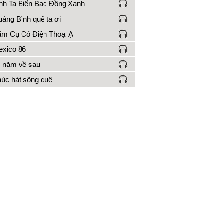
nh Ta Biển Bạc Đồng Xanh
ảng Bình quê ta ơi
m Cụ Có Điện Thoại Ạ
xico 86
 năm về sau
úc hát sông quê