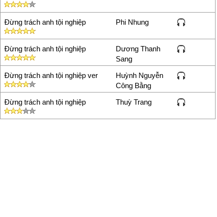
gh℮n hờn nhiều đã đành nhưng
xin Em hiểu.
Đừng trách anh tội nghiệp
Phi Nhung
ʗhỉ νì уêu Em νô cùng, trời cho
Ąnh mang nét thủу chung
Đừng trách anh tội nghiệp
Dương Thanh
Sang
Đừng trách anh tội nghiệp ver
Huỳnh Nguyễn
Công Bằng
Đừng trách anh tội nghiệp
Thuỳ Trang