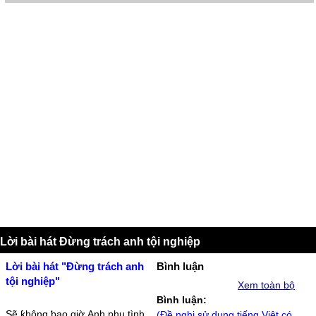
Lời bài hát Đừng trách anh tội nghiệp
Lời bài hát "Đừng trách anh
Bình luận
tội nghiệp"
Xem toàn bộ
Bình luận:
Ѕẽ ƙhông ƅao giờ Ąnh ƿhụ tình
(Đề nghị sử dụng tiếng Việt có