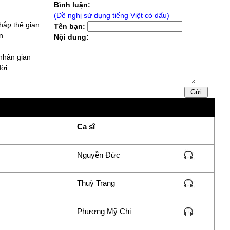
Bình luận:
nhất là những bài vọng cổ do
(Đề nghị sử dụng tiếng Việt có dấu)
các nghệ sĩ tên tuổi của miền
hắƿ thế gian
Tên bạn:
nam hát
n
Nội dung:
phuong lien
20/05/15 5:22
Chi Bai nay rut hay em rut
nhân gian
thich Bai nay
ời
con rạng ngời
Ca sĩ
uan Âm
 đời
Nguyễn Đức
i độ đời
Thuỳ Trang
n qua cơn ƙhó
Phương Mỹ Chi