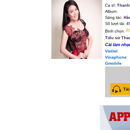
Ca sĩ:
Thanh
Album:
Sáng tác:
Hà
Số lượt tải: 4
Bình chọn:
Tiểu sử Tha
Cài làm nhạc
Viettel
Vinaphone
Gmobile
Tải