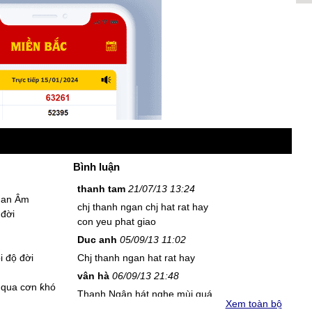
Bình luận
thanh tam
21/07/13 13:24
uan Âm
chj thanh ngan chj hat rat hay
 đời
con yeu phat giao
Duc anh
05/09/13 11:02
i độ đời
Chj thanh ngan hat rat hay
vân hà
06/09/13 21:48
n qua cơn ƙhó
Thanh Ngân hát nghe mùi quá
Xem toàn bộ
mình mê cải lương từ nhỏ