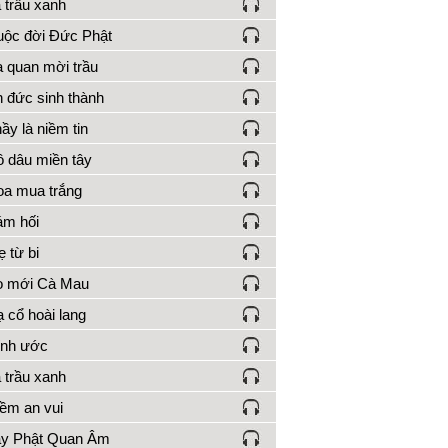
 trầu xanh
ộc đời Đức Phật
 quan mời trầu
 đức sinh thành
ầy là niềm tin
 dâu miền tây
a mua trắng
m hối
 từ bi
o mới Cà Mau
 cổ hoài lang
ính ước
 trầu xanh
ềm an vui
ạy Phật Quan Âm