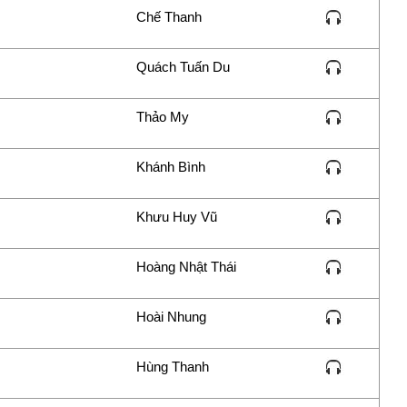
Chế Thanh
hắƿ thế gian
n
Quách Tuấn Du
nhân gian
ời
Thảo My
con rạng ngời
Khánh Bình
Khưu Huy Vũ
con rạng ngời
Hoàng Nhật Thái
con rạng ngời.
Hoài Nhung
Hùng Thanh