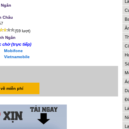
Lá
 Ngân
Cu
n Châu
Ba
57
Ân
(59 lượt)
Th
nh Ngân
 chờ (trực tiếp)
Cô
Mobifone
Ho
Vietnamobile
Sá
Mẹ
Á
 về miễn phí
Dạ
Đ
Lá
Ni
L