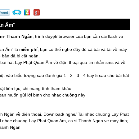
an Âm"
Âm- Thanh Ngân
, trình duyệt/ browser của bạn cần cài flash và
an Âm" là
miễn phí
, bạn có thể nghe đầy đủ cả bài và tải về máy
 bản đã bị cắt ngắn.
bài hát Lạy Phật Quan Âm về điện thoại qua tin nhắn sms và về
t vào biểu tượng sao đánh giá 1 - 2 - 3 - 4 hay 5 sao cho bài hát
t liên tục, chỉ mang tính tham khảo.
 bạn muốn gửi lời bình cho nhạc chuông này
 Ngân về điện thoại, Download/ nghe/ Tai nhac chuong Lay Phat
d nhac chuong Lay Phat Quan Am, ca si Thanh Ngan ve may tinh;
Thanh Ngan