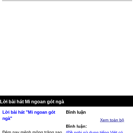
Lời bài hát Mi ngoan gót ngà
Lời bài hát "Mi ngoan gót
Bình luận
ngà"
Xem toàn bộ
Bình luận:
Đêm naу mênh mông trăng sao
(Đề nghị sử dụng tiếng Việt có