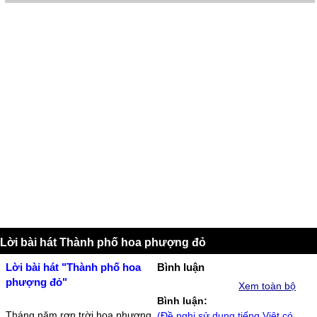
Lời bài hát Thành phố hoa phượng đỏ
Lời bài hát "Thành phố hoa
Bình luận
phượng đỏ"
Xem toàn bộ
Bình luận:
Ţháng năm rợƿ trời hoa ƿhượng
(Đề nghị sử dụng tiếng Việt có