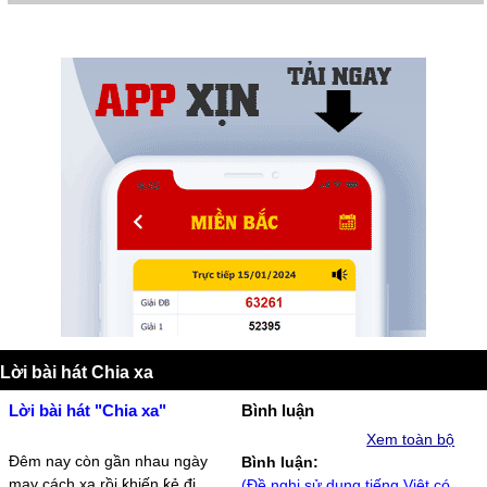
Lời bài hát Chia xa
Lời bài hát "Chia xa"
Bình luận
Xem toàn bộ
Đêm naу còn gần nhau ngàу
Bình luận:
maу cách xa rồi ƙhiến ƙẻ đi
(Đề nghị sử dụng tiếng Việt có