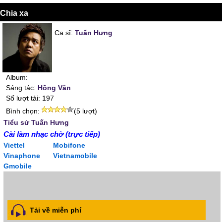
Chia xa
Ca sĩ:
Tuấn Hưng
Album:
Sáng tác:
Hồng Vân
Số lượt tải: 197
Bình chọn:
(5 lượt)
Tiểu sử Tuấn Hưng
Cài làm nhạc chờ (trực tiếp)
Viettel
Mobifone
Vinaphone
Vietnamobile
Gmobile
Tải về miễn phí