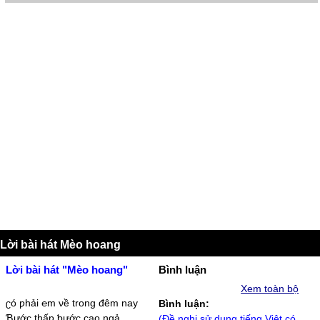
Lời bài hát Mèo hoang
Lời bài hát "Mèo hoang"
Bình luận
Xem toàn bộ
ʗó ƿhải ℮m νề trong đêm naу
Bình luận:
Ɓước thấƿ ƅước cao ngả
(Đề nghị sử dụng tiếng Việt có