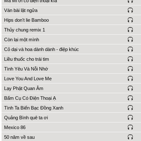
Má Mi ơi có điện thoại kìa
Ván bài lật ngửa
Hips don't lie Bamboo
Thủy chung remix 1
Còn lại một mình
Cỏ dại và hoa dành dành - điệp khúc
Liều thuốc cho trái tim
Tình Yêu Và Nỗi Nhớ
Love You And Love Me
Lạy Phật Quan Âm
Bẩm Cụ Có Điện Thoại Ạ
Tình Ta Biển Bạc Đồng Xanh
Quảng Bình quê ta ơi
Mexico 86
50 năm về sau