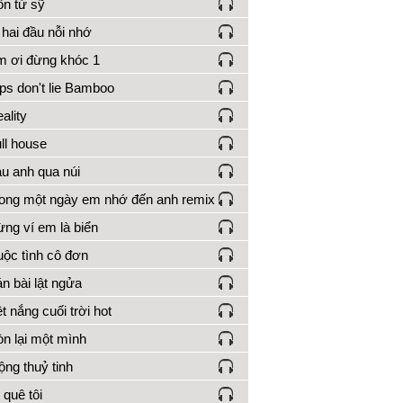
n tử sỹ
hai đầu nỗi nhớ
 ơi đừng khóc 1
ps don't lie Bamboo
ality
ll house
u anh qua núi
ng một ngày em nhớ đến anh remix
ng ví em là biển
ộc tình cô đơn
n bài lật ngửa
t nắng cuối trời hot
n lại một mình
ng thuỷ tinh
 quê tôi