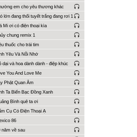
ường em cho yêu thương khác
ó lớn đang thổi tuyết trắng đang rơi 1
 Mi ơi có điện thoại kìa
ủy chung remix 1
ều thuốc cho trái tim
nh Yêu Và Nỗi Nhớ
 dại và hoa dành dành - điệp khúc
ve You And Love Me
ạy Phật Quan Âm
nh Ta Biển Bạc Đồng Xanh
ảng Bình quê ta ơi
m Cụ Có Điện Thoại Ạ
xico 86
 năm về sau