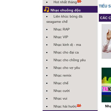
Hot nhất tháng
TIỂU 
Nhạc chuông độc
Liên khúc bóng đá
CÁC C
seagame chế
Nhạc RAP
Nhạc VIP
Nhạc kinh dị - ma
Nhạc cho đại ca
Nhạc cho chồng yêu
Nhạc cho vợ yêu
Nhạc remix
Nhạc chế
Nhạc cười
Nhạc vui
Nh
Nhạc hài hước