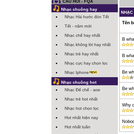
CÂU HỎI - FQA
Nhạc chuông hay
NHẠC
Nhạc Hài hước đón Tết
Tên b
Tết - năm mới
Nhạc chế hay nhất
B wha
Nhạc không lời hay nhất
Nhạc trẻ hay nhất
B wha
Nhạc cực hay chọn lọc
Be wh
Nhạc Iphone
Nhạc chuông hot
Be wh
Nhạc Đế chế - aoe
Nhạc trẻ hot nhất
Why do
Nhạc hot chọn lọc
Hot nhất hiện nay
Nobo
Hot nhất tuần