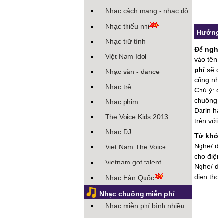
Nhạc cách mạng - nhạc đỏ
Nhạc thiếu nhi
Hướng
Nhạc trữ tình
Để nghe
Việt Nam Idol
vào tên
phí
sẽ c
Nhạc sàn - dance
cũng nh
Nhạc trẻ
Chú ý: 
chuông 
Nhạc phim
Darin h
The Voice Kids 2013
trên với
Nhạc DJ
Từ khó
Nghe/ d
Việt Nam The Voice
cho điệ
Vietnam got talent
Nghe/ d
dien th
Nhạc Hàn Quốc
Nhạc chuông miễn phí
Nhạc miễn phí bình nhiều