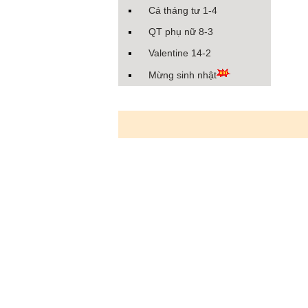
Cá tháng tư 1-4
QT phụ nữ 8-3
Valentine 14-2
Mừng sinh nhật