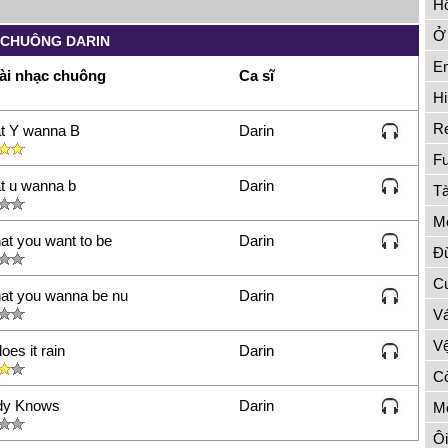
Hồ
Ở 
 CHUÔNG DARIN
Em
ài nhạc chuông
Ca sĩ
Hi
Re
t Y wanna B
Darin
Fu
t u wanna b
Darin
Tà
Mo
at you want to be
Darin
Đừ
Cu
at you wanna be nu
Darin
Vá
Vệ
es it rain
Darin
Cò
dy Knows
Darin
Mộ
Ôi