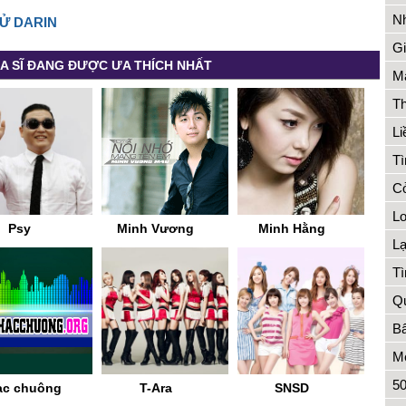
Nh
SỬ DARIN
Gi
A SĨ ĐANG ĐƯỢC ƯA THÍCH NHẤT
Má
Th
Li
Tì
Cỏ
Lo
Psy
Minh Vương
Minh Hằng
L
Tì
Qu
Bẩ
Me
50
ạc chuông
T-Ara
SNSD