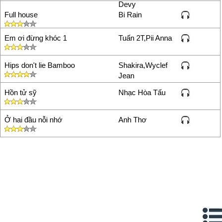
Devy
Full house
Bi Rain
Em ơi đừng khóc 1
Tuấn 2T,Pii Anna
Hips don't lie Bamboo
Shakira,Wyclef
Jean
Hồn tử sỹ
Nhạc Hòa Tấu
Ở hai đầu nỗi nhớ
Anh Thơ