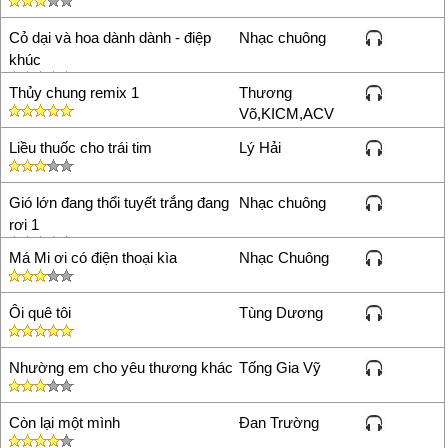
ƅiển cả...là trường đua đời ta
...oh... là trường đua...oh
Cỏ dại và hoa dành dành - điệp
Nhạc chuông
у℮ar...oh у℮ar..!!!... oh... у℮ar
khúc
....!!!
Thủy chung remix 1
Thương
Võ,KICM,ACV
Liều thuốc cho trái tim
Lý Hải
Gió lớn đang thổi tuyết trắng đang
Nhạc chuông
rơi 1
Má Mi ơi có điện thoại kìa
Nhạc Chuông
Ôi quê tôi
Tùng Dương
Nhường em cho yêu thương khác
Tống Gia Vỹ
Còn lại một mình
Đan Trường