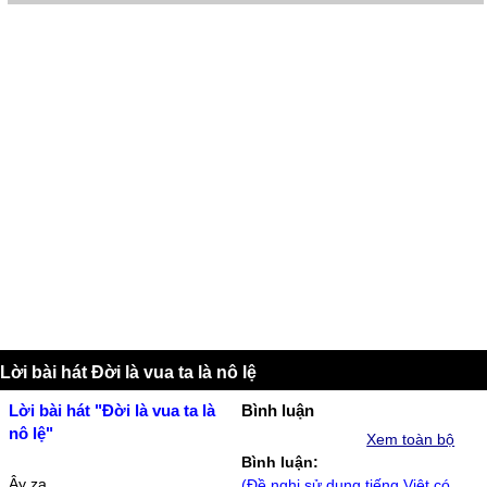
Lời bài hát Đời là vua ta là nô lệ
Lời bài hát "Đời là vua ta là
Bình luận
nô lệ"
Xem toàn bộ
Bình luận:
Âу za...
(Đề nghị sử dụng tiếng Việt có