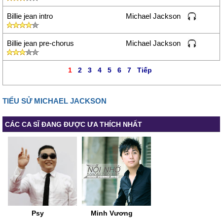
Billie jean intro
Michael Jackson
Billie jean pre-chorus
Michael Jackson
1
2
3
4
5
6
7
Tiếp
TIỂU SỬ MICHAEL JACKSON
CÁC CA SĨ ĐANG ĐƯỢC ƯA THÍCH NHẤT
Psy
Minh Vương