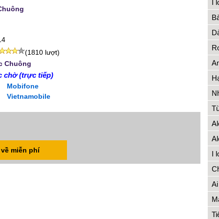
I 
Chuông
Bà
Dà
14
Ro
(1810 lượt)
An
ạc Chuông
 chờ (trực tiếp)
Hạ
Mobifone
Nh
Vietnamobile
Từ
Al
Al
 về miễn phí
I 
Ch
Ai
Má
T