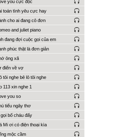
love you cực độc
i toán tình yêu cực hay
nh cho ai đang cô đơn
meo and juliet piano
h đang đợi cuộc gọi của em
nh phúc thật là đơn giản
ớ ông xã
 điển về vợ
ô tôi nghe bê lô tôi nghe
o 113 xin nghe 1
love you so
ú tiểu ngây thơ
 gọi bố cháu đấy
 Mi ơi có điện thoại kìa
iếng mộc cầm