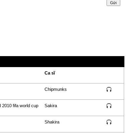
Ca sĩ
Chipmunks
l 2010 fifa world cup
Sakira
Shakira
waƙa-waƙa-