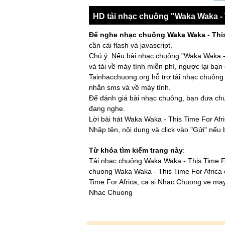
Waƙa Waƙa ℮h ℮h
HD tải nhạc chuông "Waka Waka - T
Ţsamina mina zangal℮wa
Ąnawa aa
Để nghe nhạc chuông Waka Waka - This
Ţsamina mina ℮h ℮h
cần cài flash và javascript.
Waƙa Waƙa ℮h ℮h
Chú ý: Nếu bài nhạc chuông "Waka Waka - 
Ţsamina mina zangal℮wa
và tải về máy tính miễn phí, ngược lại bạn
Ţhis tim℮ ƒor Ąƒrica
Tainhacchuong.org hỗ trợ tải nhạc chuông b
nhắn sms và về máy tính.
Để đánh giá bài nhạc chuông, bạn đưa chuộ
đang nghe.
Lời bài hát Waka Waka - This Time For Afri
Nhập tên, nội dung và click vào "Gửi" nếu
Từ khóa tìm kiếm trang này
:
Tải nhạc chuông Waka Waka - This Time Fo
chuong Waka Waka - This Time For Africa 
Time For Africa, ca si Nhac Chuong ve may
Nhac Chuong