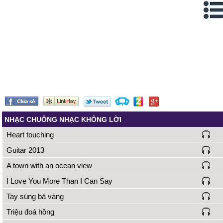
đen ngáo đá
04/12/14 2:39
Nghe nhạc thôi không cần lời
đủ làm mình quên đi hết mệt
mỏi hay lắm
thuan
03/03/15 16:45
hay lam
giang
26/09/15 14:29
hay
Việt cường
07/11/16 21:35
Cho mình hoi bài hát này là
NHẠC CHUÔNG NHẠC KHÔNG LỜI
bai hátgì vậy
Heart touching
Quốc Dũng
15/05/17 23:44
Muốn tải nhạc chuông cho
Guitar 2013
điện thoại của tôi
A town with an ocean view
I Love You More Than I Can Say
Tay súng bá vàng
Triệu đoá hồng