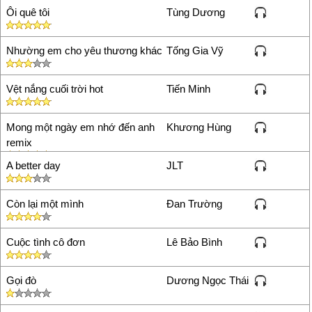
xin tao giúp em nhạc chuông
Ôi quê tôi
Tùng Dương
mang tên ký nha
thành
29/09/13 12:07
Nhường em cho yêu thương khác
Tống Gia Vỹ
nhac chuong
Nguyễn Hiền
30/09/13 14:47
Vệt nắng cuối trời hot
Tiến Minh
Hay quá..... Ai biết bài nè là
bài gì ko nhỉ. Bảo Hiền vs
Pham Ngoc tram
05/10/13
Mong một ngày em nhớ đến anh
Khương Hùng
19:01
remix
Minh muon cai nhac chuong
A better day
JLT
cho iPhone bai nhac khong Loi
nhac chuong Lang mang
Còn lại một mình
Đan Trường
phung
15/10/13 22:33
gui tang nhac chuong
MARi
18/10/13 0:27
Cuộc tình cô đơn
Lê Bảo Bình
Rat hay
nguyen quang trieu
28/10/13
Gọi đò
Dương Ngọc Thái
11:13
hay quá á