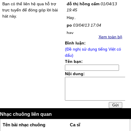
Bạn có thể liên hệ qua hỗ trợ
đỗ thị hồng cẩm
01/04/13
trực tuyến để đóng góp lời bài
19:45
hát này.
Hay..
po
03/04/13 17:04
hay
Xem toàn bộ
nguyễn Thị Mỹ A
08/04/13
Bình luận:
12:07
(Đề nghị sử dụng tiếng Việt có
hay
dấu)
Tên bạn:
nguyễn Thị Mỹ A
08/04/13
12:07
Nội dung:
hay
abc
10/04/13 16:25
bài này tên gì nhi????
truyền
11/04/13 8:40
bài này phạm khánh hưng hát
vân
15/04/13 21:44
Nhạc chuông liên quan
tạm thôi
Tên bài nhạc chuông
Ca sĩ
Thanh Tuyền
24/04/13 10:47