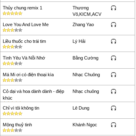
qua hay
Thủy chung remix 1
Thương
Trần Biên Cương
25/07/13
Võ,KICM,ACV
11:28
Love You And Love Me
Không tải được làm nhạc chờ
Zhang Yao
nhi? Tiếc quá, quá hay.. Có
bạn nào biết đây là bài gì
Liều thuốc cho trái tim
Lý Hải
không nhi?
Mountain
30/07/13 17:02
Tình Yêu Và Nỗi Nhớ
Bằng Cường
Binh tkuong tkui.
lan
15/08/13 10:11
Má Mi ơi có điện thoại kìa
Nhạc Chuông
quen anh em khong lam duoc
lan
15/08/13 10:12
hay
Cỏ dại và hoa dành dành - điệp
Nhạc chuông
khúc
bao ngan
29/08/13 13:21
khong hay
Chỉ vì tôi không tin
Lê Dung
tuyet ngan
30/08/13 9:52
Tam dc
Mộng thuỷ tinh
Khánh Ngọc
ký
04/09/13 12:20