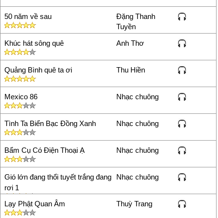
Hay.Hợp vớj những aj đang ju
50 năm về sau
Đặng Thanh
hamytran
25/05/13 8:05
Tuyền
rat hay muon nghe nhieu lan
Khúc hát sông quê
Anh Thơ
trang
03/06/13 12:27
bạn trang của mình ui bạn có
Quảng Bình quê ta ơi
diện thoại nè
Thu Hiền
tri
05/06/13 14:17
hay
Mexico 86
Nhạc chuông
huệ
15/06/13 18:07
quá hay
Tình Ta Biển Bạc Đồng Xanh
Nhạc chuông
Nhỉtan
19/06/13 21:33
Hay
Bẩm Cụ Có Điện Thoại Ạ
Nhạc chuông
Nhỉtan
19/06/13 21:33
Hay
Gió lớn đang thổi tuyết trắng đang
Nhạc chuông
lyly
17/07/13 19:29
rơi 1
hay
Lạy Phật Quan Âm
Thuỳ Trang
lyly
17/07/13 19:29