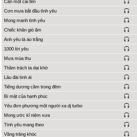
Cần một cái tên
Cơn mưa bắt đầu tình yêu
Mong manh tình yêu
Chiếc khăn gió ấm
Anh yêu tà áo trắng
1000 lời yêu
Mưa mùa thu
Thầm trách ta dại khờ
Lâu đài tình ái
Tiếng dương cầm trong đêm
Bí mật của hạnh phúc
Yêu đơn phương một người xa dj turbo
Mong ước kỉ niệm xưa
Tình yêu mang theo
Vầng trăng khóc