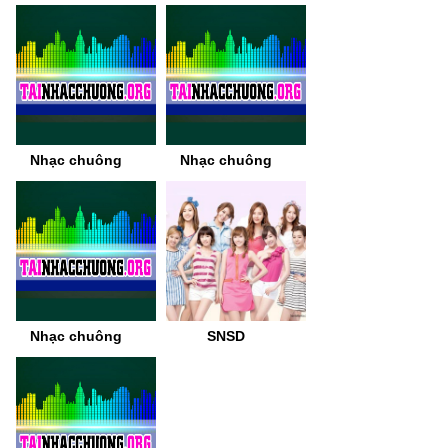
Nhạc chuông
Nhạc chuông
Nhạc chuông
SNSD