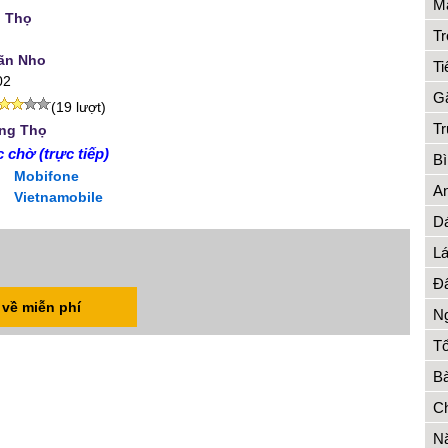
Mặ
 Thọ
Tr
ãn Nho
Ti
02
Gặ
(19 lượt)
Tr
ng Thọ
 chờ (trực tiếp)
Bì
Mobifone
An
Vietnamobile
Dá
Lá
Đấ
 về miễn phí
Ng
Tổ
Bà
Ch
Nă