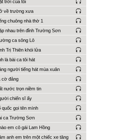
t trời của tôi
ở về trường xưa
ếng chuông nhà thờ 1
p nhau trên đỉnh Trường Sơn
ường ca sông Lô
nh Trị Thiên khói lửa
h là bài ca tôi hát
ng người tiếng hát mùa xuân
 cờ đảng
t nước trọn niềm tin
ười chiến sĩ ấy
 quốc gọi tên mình
i ca Trường Sơn
ào em cô gái Lam Hồng
m anh em trên một chiếc xe tăng