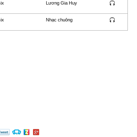
ix
Lương Gia Huy
ix
Nhạc chuông