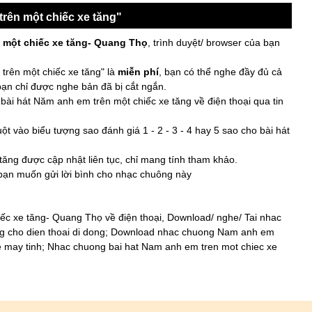
rên một chiếc xe tăng"
 một chiếc xe tăng- Quang Thọ
, trình duyệt/ browser của bạn
rên một chiếc xe tăng" là
miễn phí
, bạn có thể nghe đầy đủ cả
 bạn chỉ được nghe bản đã bị cắt ngắn.
bài hát Năm anh em trên một chiếc xe tăng về điện thoại qua tin
t vào biểu tượng sao đánh giá 1 - 2 - 3 - 4 hay 5 sao cho bài hát
tăng được cập nhật liên tục, chỉ mang tính tham khảo.
 bạn muốn gửi lời bình cho nhạc chuông này
c xe tăng- Quang Thọ về điện thoại, Download/ nghe/ Tai nhac
g cho dien thoai di dong; Download nhac chuong Nam anh em
ve may tinh; Nhac chuong bai hat Nam anh em tren mot chiec xe