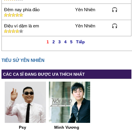
Đêm nay phía đảo
Yên Nhiên
Điệu ví dặm là em
Yên Nhiên
1
2
3
4
5
Tiếp
TIỂU SỬ YÊN NHIÊN
CÁC CA SĨ ĐANG ĐƯỢC ƯA THÍCH NHẤT
Psy
Minh Vương