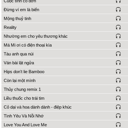
Cuộc tình cô đơn
Đừng ví em là biển
Mộng thuỷ tinh
Reality
Nhường em cho yêu thương khác
Má Mi ơi có điện thoại kìa
Tàu anh qua núi
Ván bài lật ngửa
Hips don't lie Bamboo
Còn lại một mình
Thủy chung remix 1
Liều thuốc cho trái tim
Cỏ dại và hoa dành dành - điệp khúc
Tình Yêu Và Nỗi Nhớ
Love You And Love Me