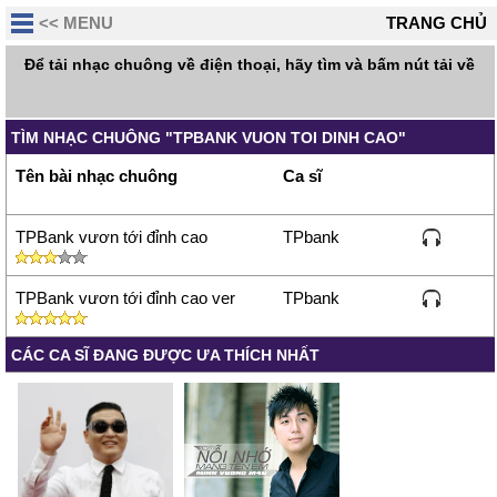
<< MENU
TRANG CHỦ
Để tải nhạc chuông về điện thoại, hãy tìm và bấm nút tải về
TÌM NHẠC CHUÔNG "TPBANK VUON TOI DINH CAO"
Tên bài nhạc chuông
Ca sĩ
TPBank vươn tới đỉnh cao
TPbank
TPBank vươn tới đỉnh cao ver
TPbank
CÁC CA SĨ ĐANG ĐƯỢC ƯA THÍCH NHẤT