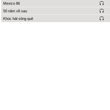
Mexico 86
50 năm về sau
Khúc hát sông quê