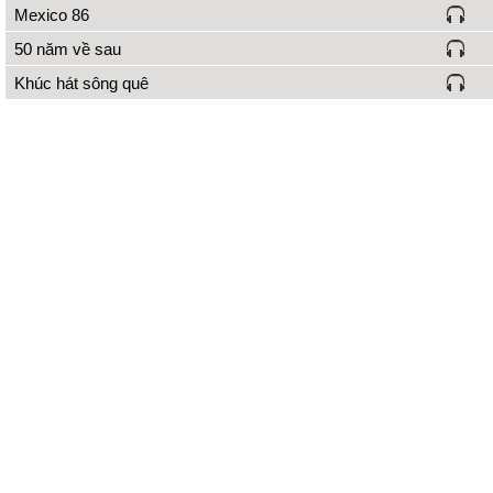
Mexico 86
50 năm về sau
Khúc hát sông quê