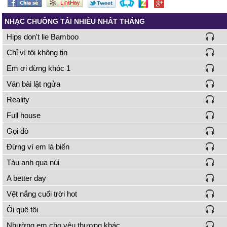
NHẠC CHUÔNG TẢI NHIỀU NHẤT THÁNG
Hips don't lie Bamboo
Chỉ vì tôi không tin
Em ơi đừng khóc 1
Ván bài lật ngửa
Reality
Full house
Gọi đò
Đừng ví em là biển
Tàu anh qua núi
A better day
Vệt nắng cuối trời hot
Ôi quê tôi
Nhường em cho yêu thương khác